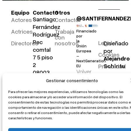
Equipo
Contacto
Otros
@SANTIFERNANDE
Santiago
Actores
Contacto
Fernández
Actrices
Trabaja
Financiado
Rodríguez
con
por
Rec
la
Legals
Diseñado
Directores
nosotros
Unión
comtal
por
Europea
Cookies
7 5 piso
–
Alejandro
NextGeneration
2
Schintu
Privacidad
EU
Volver
08003
arriba
Barcelona
Gestionar consentimiento
santi@santi-
Para ofrecer las mejores experiencias, utilizamos tecnologías como las
fernandez.com
cookies para almacenar y/o acceder a la información del dispositivo. El
consentimiento de estas tecnologías nos permitirá procesar datos como e
comportamiento de navegación o las identificaciones únicas en este sitio.
consentir o retirar el consentimiento, puede afectar negativamente a ciertas
características y funciones.